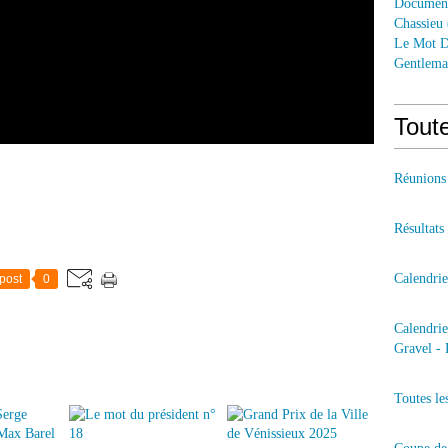
Documen
Chassieu
Le Mot D
Gentlem
Toute
Réunions
Résultats
Calendri
post
0
Calendri
Gravel - 
Toutes le