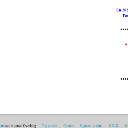
En 202
l'o
***
S
***
ieux
sur le portail Overblog
Top articles
Contact
Signaler un abus
C.G.U.
Co