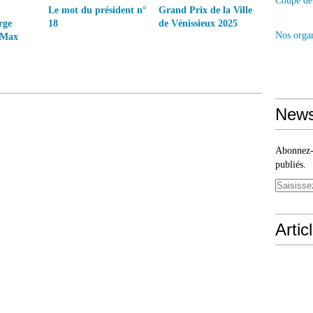
Coupe de 
Le mot du président n°
Grand Prix de la Ville
rge
18
de Vénissieux 2025
Nos organ
 Max
News
Abonnez-v
publiés.
Artic