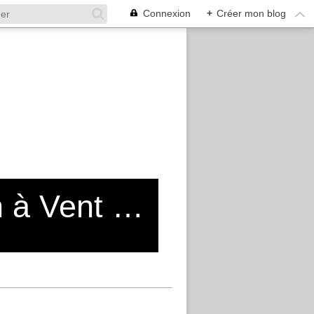
Connexion
+
Créer mon blog
Blog de l'Entente Cycliste Moulin à Vent Vénissieux