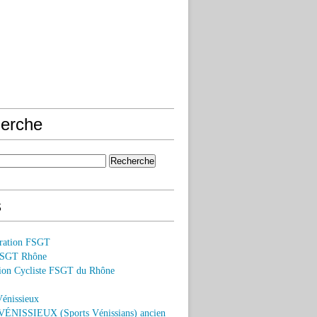
erche
s
ération FSGT
FSGT Rhône
on Cycliste FSGT du Rhône
Vénissieux
ÉNISSIEUX (Sports Vénissians) ancien