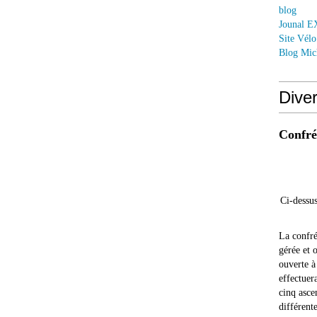
blog
Jounal 
Site Vél
Blog Mic
Dive
Confrér
Ci-dessus
La confré
gérée et 
ouverte à
effectuer
cinq asce
différente