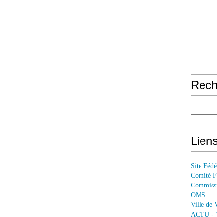
Rech
Lien
Site Féd
Comité 
Commissi
OMS
Ville de 
ACTU - V