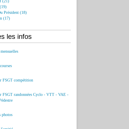
t
(21)
(19)
u Président
(18)
an
(17)
s les infos
 mensuelles
 courses
er FSGT compétition
er FSGT randonnées Cyclo - VTT - VAE -
Pédestre
s photos