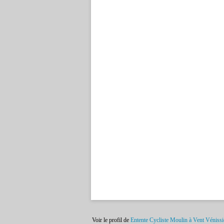
Voir le profil de
Entente Cycliste Moulin à Vent Véniss