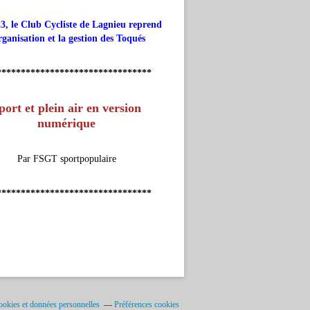
3, le Club Cycliste de Lagnieu reprend
rganisation et la gestion des Toqués
********************************
port et plein air en version
numérique
Par FSGT sportpopulaire
********************************
okies et données personnelles
Préférences cookies