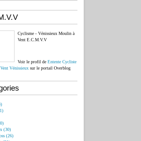
M.V.V
Cyclisme - Vénissieux Moulin à
Vent E.C.M.V.V
Voir le profil de
Entente Cycliste
 Vent Vénissieux
sur le portail Overblog
gories
)
1)
0)
ux
(30)
oss
(26)