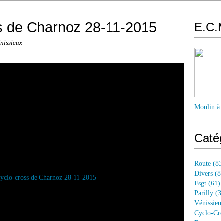
s de Charnoz 28-11-2015
E.C.
énissieux
Moulin à
Caté
Route
(83
Divers
(8
Fsgt
(61)
Parilly
(3
Vénissie
Cyclo-Cr