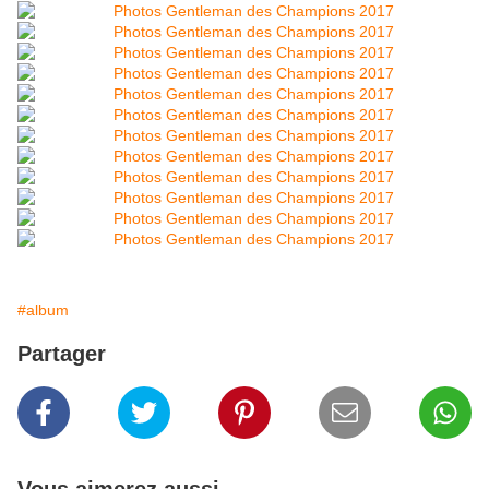
#album
Partager