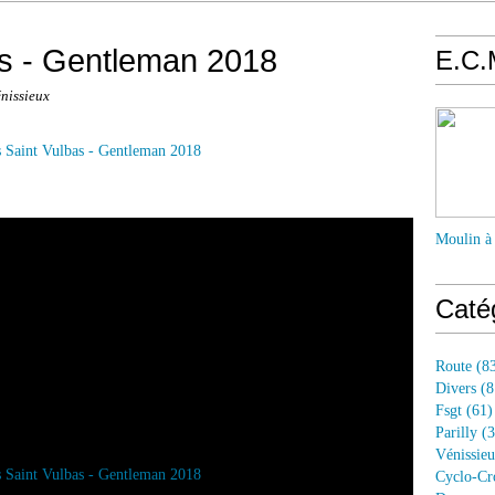
as - Gentleman 2018
E.C.
énissieux
Moulin à
Caté
Route
(83
Divers
(8
Fsgt
(61)
Parilly
(3
Vénissie
Cyclo-Cr