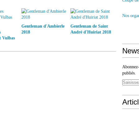
Coupe de 
Nos organ
Gentleman d'Ambierle
Gentleman de Saint
s
2018
André d'Huiriat 2018
t Vulbas
News
Abonnez-v
publiés.
Artic