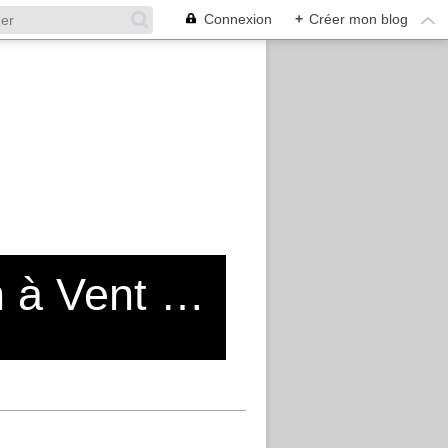
Connexion
+
Créer mon blog
Blog de l'Entente Cycliste Moulin à Vent Vénissieux