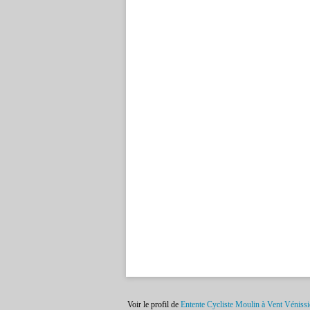
Voir le profil de
Entente Cycliste Moulin à Vent Véniss