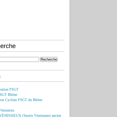
erche
s
ération FSGT
FSGT Rhône
on Cycliste FSGT du Rhône
Vénissieux
ÉNISSIEUX (Sports Vénissians) ancien