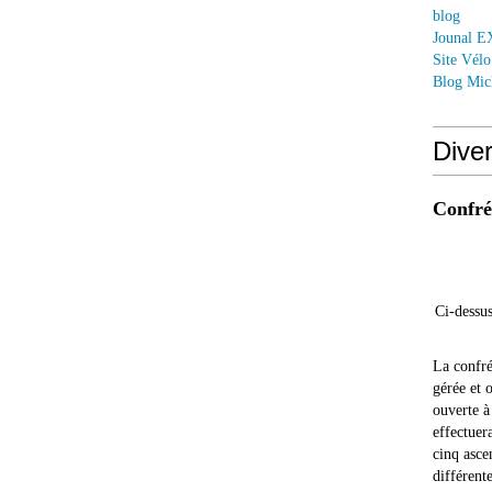
blog
Jounal 
Site Vél
Blog Mic
Dive
Confrér
Ci-dessus
La confré
gérée et 
ouverte à
effectuer
cinq asce
différente