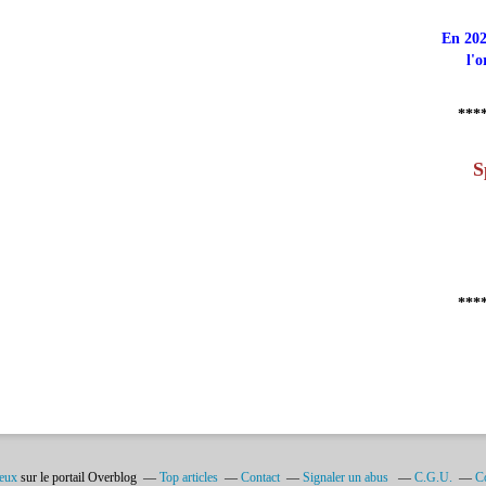
En 202
l'o
***
S
***
ieux
sur le portail Overblog
Top articles
Contact
Signaler un abus
C.G.U.
Co