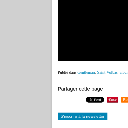
Publié dans
Gentleman
,
Saint Vulbas
,
albu
Partager cette page
Re
S'inscrire à la newsletter