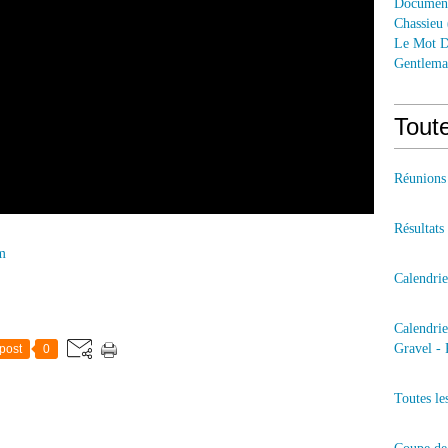
Documen
Chassieu
Le Mot D
Gentlem
Toute
Réunions
Résultats
m
Calendri
Calendri
Gravel - 
post
0
Toutes le