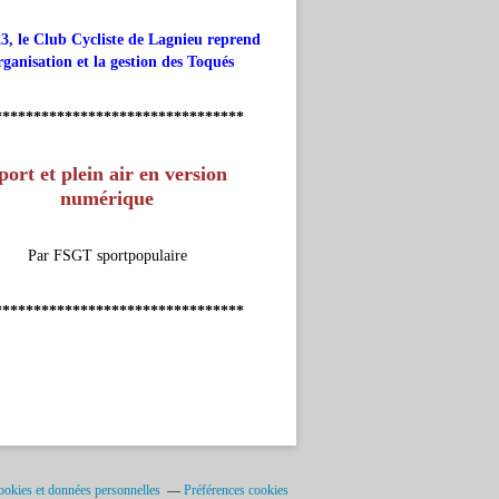
3, le Club Cycliste de Lagnieu reprend
rganisation et la gestion des Toqués
********************************
port et plein air en version
numérique
Par FSGT sportpopulaire
********************************
okies et données personnelles
Préférences cookies