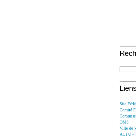
Rech
Lien
Site Féd
Comité 
Commissi
OMS
Ville de 
ACTU - V