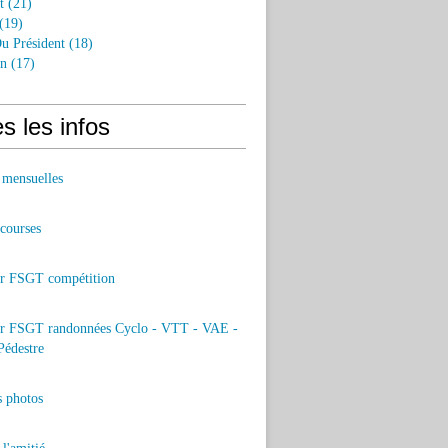
t
(21)
(19)
u Président
(18)
an
(17)
s les infos
 mensuelles
 courses
er FSGT compétition
er FSGT randonnées Cyclo - VTT - VAE -
Pédestre
s photos