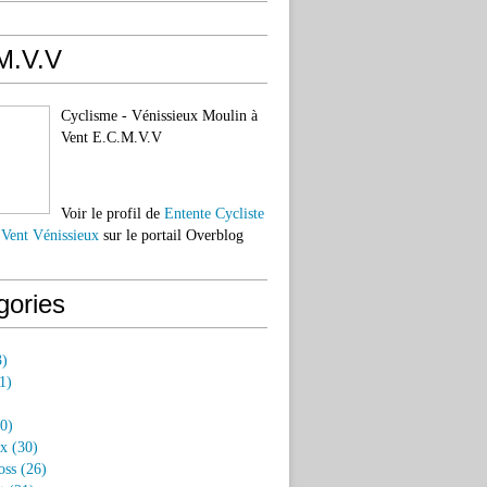
M.V.V
Cyclisme - Vénissieux Moulin à
Vent E.C.M.V.V
Voir le profil de
Entente Cycliste
 Vent Vénissieux
sur le portail Overblog
gories
)
1)
0)
ux
(30)
oss
(26)