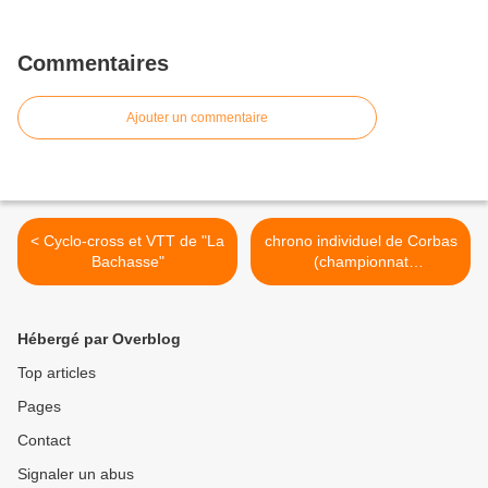
Commentaires
Ajouter un commentaire
< Cyclo-cross et VTT de "La
chrono individuel de Corbas
Bachasse"
(championnat
départemental f.s.g.t 69) >
Hébergé par Overblog
Top articles
Pages
Contact
Signaler un abus