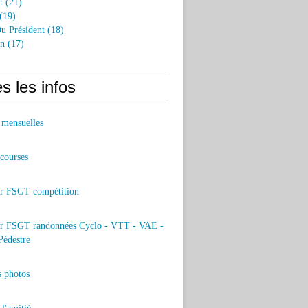
t
(21)
(19)
u Président
(18)
an
(17)
s les infos
 mensuelles
 courses
er FSGT compétition
er FSGT randonnées Cyclo - VTT - VAE -
Pédestre
s photos