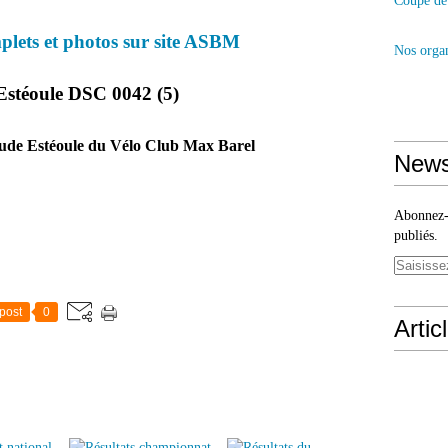
Coupe de 
plets et photos sur site ASBM
Nos organ
ude Estéoule du Vélo Club Max Barel
News
Abonnez-v
publiés.
post
0
Artic