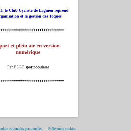
3, le Club Cycliste de Lagnieu reprend
rganisation et la gestion des Toqués
********************************
port et plein air en version
numérique
Par FSGT sportpopulaire
********************************
okies et données personnelles
Préférences cookies