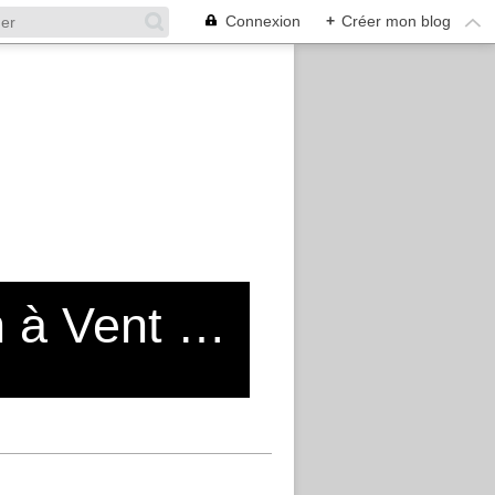
Connexion
+
Créer mon blog
Blog de l'Entente Cycliste Moulin à Vent Vénissieux