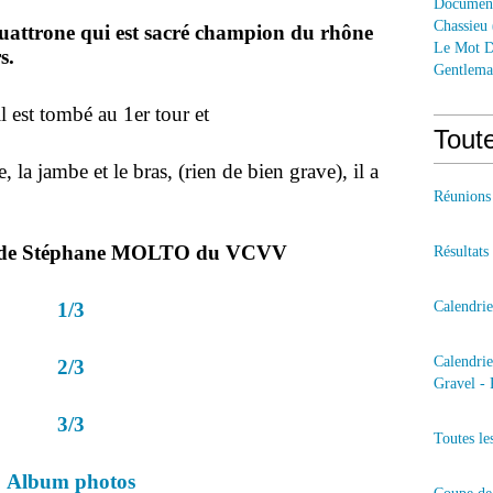
Documen
Chassieu
uattrone qui est sacré champion du rhône
Le Mot D
rs.
Gentlem
il est tombé au 1er tour et
Toute
e, la jambe et le bras, (rien de bien grave), il a
Réunions
" de Stéphane MOLTO du VCVV
Résultats
1/3
Calendri
Calendri
2/3
Gravel - 
3/3
Toutes le
Album photos