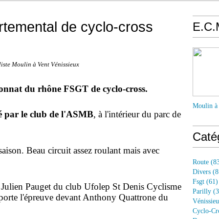
temental de cyclo-cross
E.C.
iste Moulin à Vent Vénissieux
ionnat du rhône FSGT de cyclo-cross.
Moulin à
é par le club de l'ASMB
, à l'intérieur du parc de
Caté
aison. Beau circuit assez roulant mais avec
Route
(83
Divers
(8
Fsgt
(61)
st Julien Pauget du club Ufolep St Denis Cyclisme
Parilly
(3
mporte l'épreuve devant Anthony Quattrone du
Vénissie
Cyclo-Cr