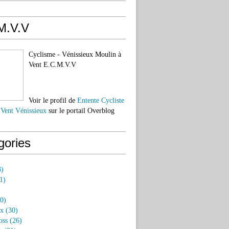
M.V.V
Cyclisme - Vénissieux Moulin à
Vent E.C.M.V.V
Voir le profil de
Entente Cycliste
 Vent Vénissieux
sur le portail Overblog
gories
)
1)
0)
ux
(30)
oss
(26)