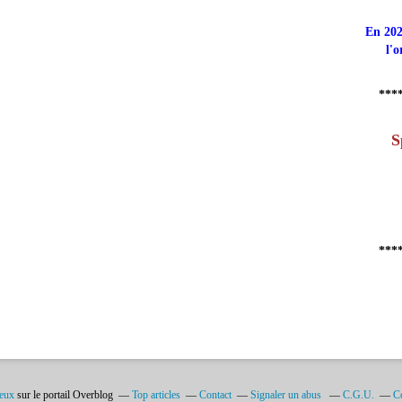
En 202
l'o
***
S
***
ieux
sur le portail Overblog
Top articles
Contact
Signaler un abus
C.G.U.
Co