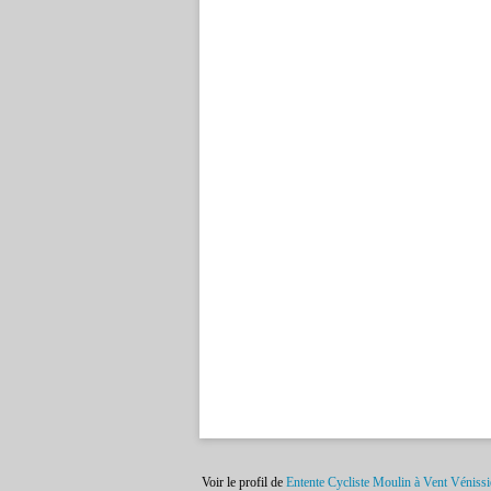
Voir le profil de
Entente Cycliste Moulin à Vent Véniss