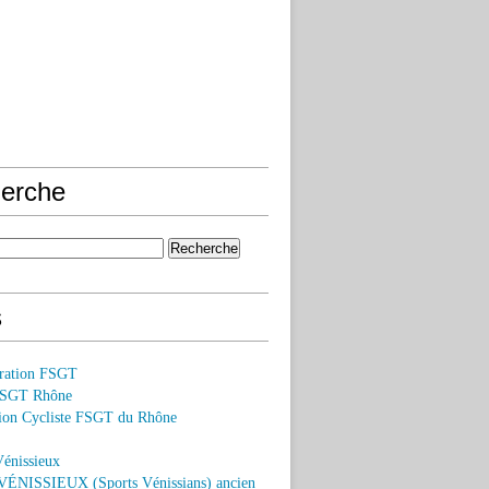
erche
s
ération FSGT
FSGT Rhône
on Cycliste FSGT du Rhône
Vénissieux
ÉNISSIEUX (Sports Vénissians) ancien