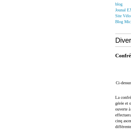
blog
Jounal 
Site Vél
Blog Mic
Dive
Confrér
Ci-dessus
La confré
gérée et 
ouverte à
effectuer
cinq asce
différente