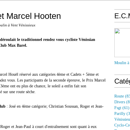
et Marcel Hooten
E.C.
ulin à Vent Vénissieux
 déroulait le traditionnel rendez vous cycliste Vénissian
Club Max Barel.
Moulin à
Marcel Houël réservé aux catégories 4ème et Cadets + 5ème et
Caté
endez vous. Les participants de la seconde épreuve, le Prix Marcel
ème ont eu plus de chance, le soleil a enfin fait son
né sur une route sèche.
Route
(83
Divers
(8
club
: José en 4ème catégorie; Christian Soussan, Roger et Jean-
Fsgt
(61)
Parilly
(3
Vénissie
Cyclo-Cr
, Roger et Jean-Paul à court d'entraînement sont quant à eux