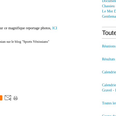
Documen
Chassieu
Le Mot D
Gentlem
our ce magnifique reportage photos,
ICI
Toute
sian sur le blog "Sports Vénissians"
Réunions
Résultats
Calendri
Calendri
Gravel - 
0
Toutes le