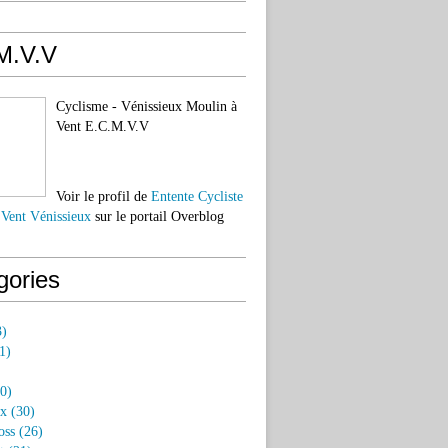
M.V.V
Cyclisme - Vénissieux Moulin à
Vent E.C.M.V.V
Voir le profil de
Entente Cycliste
 Vent Vénissieux
sur le portail Overblog
gories
)
1)
0)
ux
(30)
oss
(26)