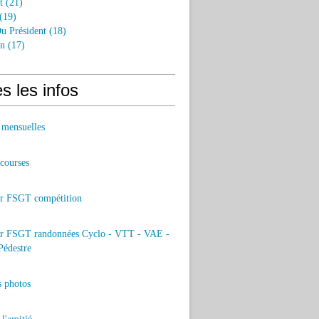
t
(21)
(19)
u Président
(18)
an
(17)
s les infos
 mensuelles
 courses
er FSGT compétition
er FSGT randonnées Cyclo - VTT - VAE -
Pédestre
s photos