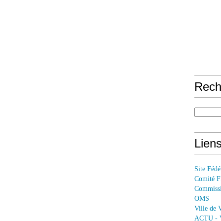
Rech
Lien
Site Féd
Comité 
Commissi
OMS
Ville de 
ACTU - V