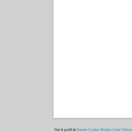
Voir le profil de
Entente Cycliste Moulin à Vent Véniss