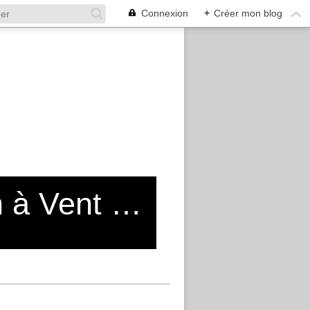
Connexion
+
Créer mon blog
Blog de l'Entente Cycliste Moulin à Vent Vénissieux