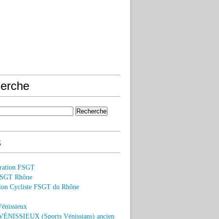
erche
s
ération FSGT
FSGT Rhône
on Cycliste FSGT du Rhône
Vénissieux
ÉNISSIEUX (Sports Vénissians) ancien