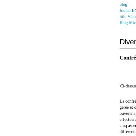
blog
Jounal 
Site Vél
Blog Mic
Dive
Confrér
Ci-dessus
La confré
gérée et 
ouverte à
effectuer
cinq asce
différente