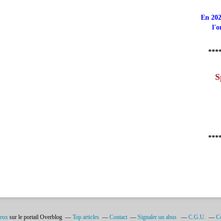
En 202
l'o
***
S
***
ieux
sur le portail Overblog
Top articles
Contact
Signaler un abus
C.G.U.
Co