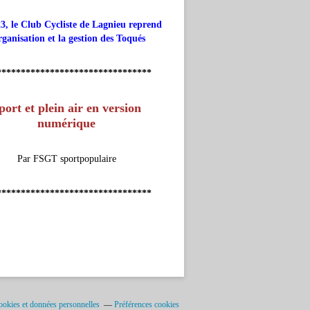
3, le Club Cycliste de Lagnieu reprend
rganisation et la gestion des Toqués
********************************
port et plein air en version
numérique
Par FSGT sportpopulaire
********************************
okies et données personnelles
Préférences cookies