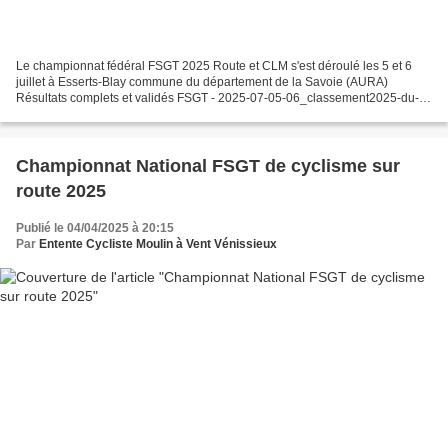
Le championnat fédéral FSGT 2025 Route et CLM s'est déroulé les 5 et 6
juillet à Esserts-Blay commune du département de la Savoie (AURA)
Résultats complets et validés FSGT - 2025-07-05-06_classement2025-du-
championnat-route-et-clm.pdf Les podiums du Rhône...
Championnat National FSGT de cyclisme sur
route 2025
Publié le 04/04/2025 à 20:15
Par
Entente Cycliste Moulin à Vent Vénissieux