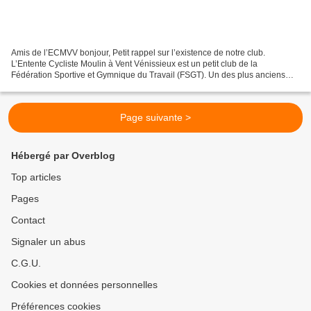
Amis de l’ECMVV bonjour, Petit rappel sur l’existence de notre club.
L’Entente Cycliste Moulin à Vent Vénissieux est un petit club de la
Fédération Sportive et Gymnique du Travail (FSGT). Un des plus anciens
clubs cyclistes du comité du Rhône. Nous sommes...
Page suivante >
Hébergé par Overblog
Top articles
Pages
Contact
Signaler un abus
C.G.U.
Cookies et données personnelles
Préférences cookies