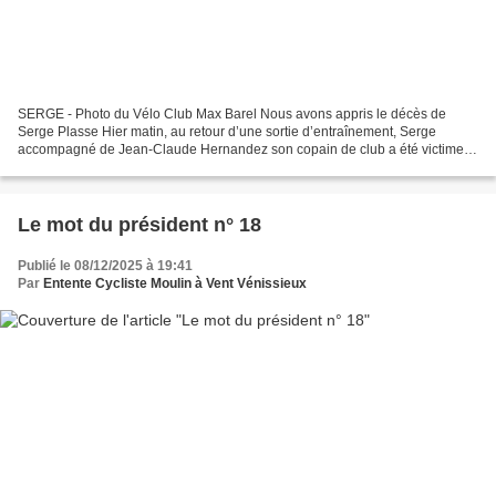
SERGE - Photo du Vélo Club Max Barel Nous avons appris le décès de
Serge Plasse Hier matin, au retour d’une sortie d’entraînement, Serge
accompagné de Jean-Claude Hernandez son copain de club a été victime
d’un malaise cardiaque, malgré l’intervention...
Le mot du président n° 18
Publié le 08/12/2025 à 19:41
Par
Entente Cycliste Moulin à Vent Vénissieux