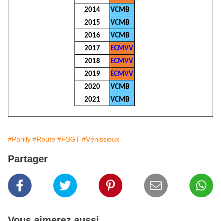
2014
VCMB
2015
VCMB
2016
VCMB
2017
ECMVV
2018
ECMVV
2019
ECMVV
2020
VCMB
2021
VCMB
#Parilly
#Route
#FSGT
#Vénissieux
Partager
Vous aimerez aussi