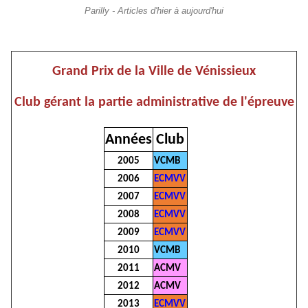
Parilly - Articles d'hier à aujourd'hui
Grand Prix de la Ville de Vénissieux
Club gérant la partie administrative de l'épreuve
Années
Club
2005
VCMB
2006
ECMVV
2007
ECMVV
2008
ECMVV
2009
ECMVV
2010
VCMB
2011
ACMV
2012
ACMV
2013
ECMVV